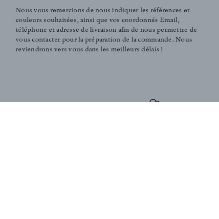
Nous vous remercions de nous indiquer les références et
couleurs souhaitées, ainsi que vos coordonnés Email,
téléphone et adresse de livraison afin de nous permettre de
vous contacter pour la préparation de la commande. Nous
reviendrons vers vous dans les meilleurs délais !
COMMANDER AU MÈTRE
Gamme de prix
C
GRILLE TARIFAIRE
Pour commander ce tissu, merci de nous contacter par email
à
contact@antoinedalbiousse.fr
en indiquant les références et
couleurs souhaitées, ainsi que vos coordonnés Email,
téléphone et adresse de livraison.
Notre équipe peut vous présenter les collections, vous aider