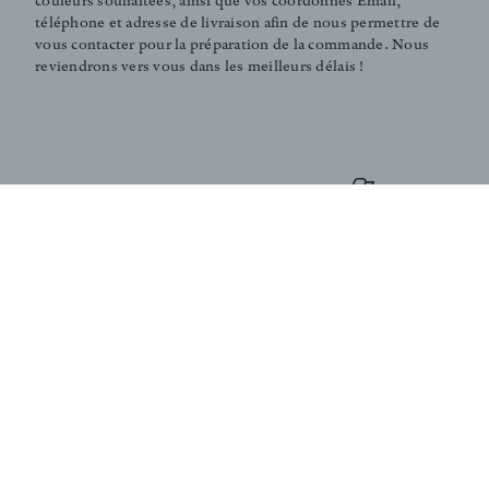
couleurs souhaitées, ainsi que vos coordonnés Email,
téléphone et adresse de livraison afin de nous permettre de
vous contacter pour la préparation de la commande. Nous
reviendrons vers vous dans les meilleurs délais !
BUY FABRICS BY THE METER
Price range
C
GRILLE TARIFAIRE
Pour commander ce tissu, merci de nous contacter par email
à
contact@antoinedalbiousse.fr
. en indiquant les références
et couleurs souhaitées, ainsi que vos coordonnés Email,
téléphone et adresse de livraison. Notre équipe peut vous
présenter les collections, vous aider dans le choix de
produits, ou vous conseiller sur votre décoration intérieur.
N'hésitez pas à prendre rendez-vous avec nous via notre
page
contact
.