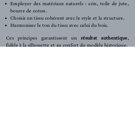
Employer des matériaux naturels : crin, toile de jute,
bourre de coton.
Choisir un tissu cohérent avec le style et la structure.
Harmoniser le ton du tissu avec celui du bois.
Ces principes garantissent un
résultat authentique
,
fidèle à la silhouette et au confort du modèle historique.
LES TISSUS ANTOINE D'ALBIOUSSE RECOMMANDÉS :
Pour un fauteuil Voltaire digne de son héritage, nos
collections offrent un large choix de matières et de
textures :
Velours de Gênes à petits motifs
:
Kilim
,
Cabochon
,
Manet
,
Odessa
,
Cordoba
— des classiques revisités,
d'une résistance remarquable et aux coloris
contemporains.
Velours unis lumineux
:
Touch Me
,
Titian
— profonds,
sensuels et parfaits pour souligner les courbes du
dossier.