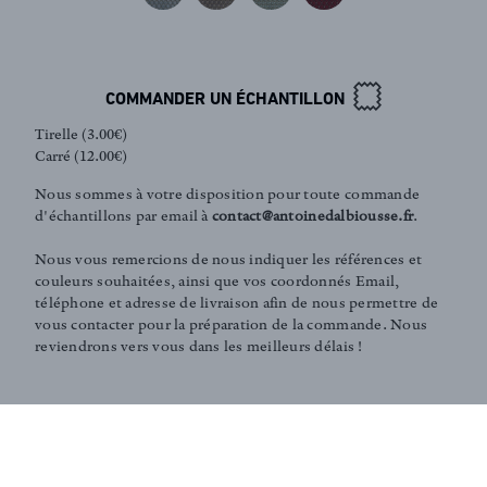
COMMANDER UN ÉCHANTILLON
Inscription newsletter
Tirelle (3.00€)
Carré (12.00€)
Nous sommes à votre disposition pour toute commande
d'échantillons par email à
contact@antoinedalbiousse.fr
.
Nous vous remercions de nous indiquer les références et
couleurs souhaitées, ainsi que vos coordonnés Email,
téléphone et adresse de livraison afin de nous permettre de
vous contacter pour la préparation de la commande. Nous
reviendrons vers vous dans les meilleurs délais !
COMMANDER AU MÈTRE