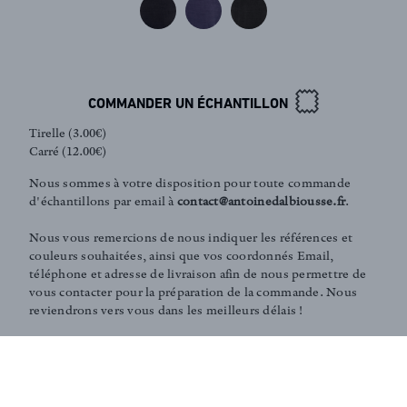
Inscription newsletter
COMMANDER UN ÉCHANTILLON
Tirelle (3.00€)
Carré (12.00€)
Nous sommes à votre disposition pour toute commande
d'échantillons par email à
contact@antoinedalbiousse.fr
.
Nous vous remercions de nous indiquer les références et
couleurs souhaitées, ainsi que vos coordonnés Email,
téléphone et adresse de livraison afin de nous permettre de
vous contacter pour la préparation de la commande. Nous
reviendrons vers vous dans les meilleurs délais !