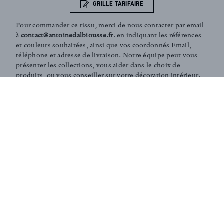
GRILLE TARIFAIRE
Pour commander ce tissu, merci de nous contacter par email
à
contact@antoinedalbiousse.fr
. en indiquant les références
et couleurs souhaitées, ainsi que vos coordonnés Email,
téléphone et adresse de livraison. Notre équipe peut vous
présenter les collections, vous aider dans le choix de
produits, ou vous conseiller sur votre décoration intérieur.
N'hésitez pas à prendre rendez-vous avec nous via notre
page
contact
.
Coaching and Tailor-made services :
Our team is on hand in guiding you through the entire
process of choosing the perfect fabrics for your home or
to answer any of your questions. According to your
needs, we can create personalised fabrics in limited
editions (in specific colours, finishings, patterns,
embossings, treatments, washes... ).