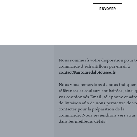
 de pointes
ENVOYER
e fraîcheur
COMMANDER UN ÉCHANTILLON
ectionné en
Tirelle (3.00€)
.
Carré (12.00€)
Nous sommes à votre disposition pour t
commande d'échantillons par email à
contact@antoinedalbiousse.fr
.
Nous vous remercions de nous indiquer 
références et couleurs souhaitées, ainsi 
vos coordonnés Email, téléphone et adr
de livraison afin de nous permettre de v
contacter pour la préparation de la
commande. Nous reviendrons vers vous
dans les meilleurs délais !