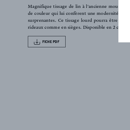
FAQ
Magnifique tissage de lin à l'ancienne moucheté
de couleur qui lui confèrent une modernité et un
surprenantes. Ce tissage lourd pourra être conf
ACTUALITES
rideaux comme en sièges. Disponible en 2 coloris
FICHE PDF