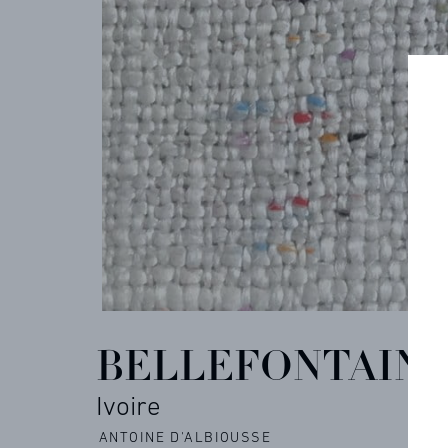
COLLECTIONS
ARCHIVES
CONTACT
RÉFÉRENCES
BELLEFONTAIN
PROFESSIONNELS
Ivoire
ANTOINE D'ALBIOUSSE