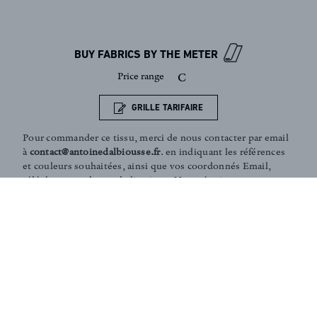
Sign up to our newsletter
BUY FABRICS BY THE METER
Price range
C
GRILLE TARIFAIRE
Pour commander ce tissu, merci de nous contacter par email
à
contact@antoinedalbiousse.fr
. en indiquant les références
et couleurs souhaitées, ainsi que vos coordonnés Email,
téléphone et adresse de livraison. Notre équipe peut vous
présenter les collections, vous aider dans le choix de
produits, ou vous conseiller sur votre décoration intérieur.
N'hésitez pas à prendre rendez-vous avec nous via notre
page
contact
.
Coaching and Tailor-made services :