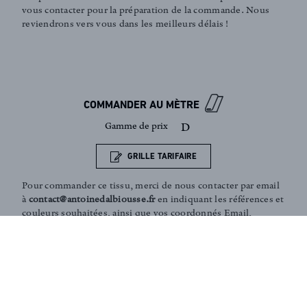
vous contacter pour la préparation de la commande. Nous
reviendrons vers vous dans les meilleurs délais !
Inscription newsletter
COMMANDER AU MÈTRE
Gamme de prix
D
GRILLE TARIFAIRE
Pour commander ce tissu, merci de nous contacter par email
à
contact@antoinedalbiousse.fr
en indiquant les références et
couleurs souhaitées, ainsi que vos coordonnés Email,
téléphone et adresse de livraison.
Notre équipe peut vous présenter les collections, vous aider
dans le choix de produits, ou vous conseiller sur votre
décoration intérieur. N'hésitez pas à prendre rendez-vous
avec nous via notre page
contact
.