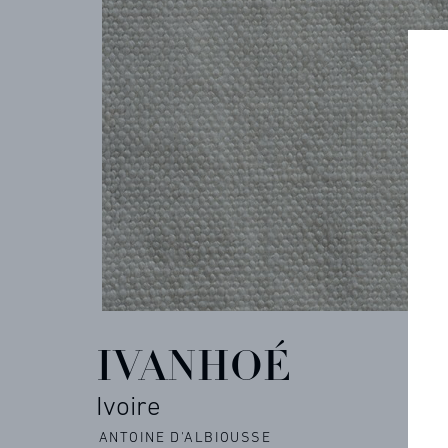
ARCHIVES
CONTACT
REFERENCES
IVANHOÉ
PROFESSIONALS
Ivoire
FAQ
ANTOINE D'ALBIOUSSE