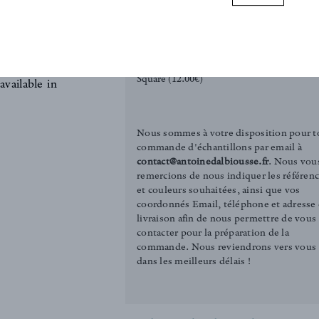
 This fabric
This type of
REQUEST SAMPLE
 gives it a
Tirelle (3.00€)
fidence for
Square (12.00€)
available in
Nous sommes à votre disposition pour t
commande d'échantillons par email à
contact@antoinedalbiousse.fr
. Nous vou
remercions de nous indiquer les référen
et couleurs souhaitées, ainsi que vos
coordonnés Email, téléphone et adresse
livraison afin de nous permettre de vous
contacter pour la préparation de la
commande. Nous reviendrons vers vous
dans les meilleurs délais !