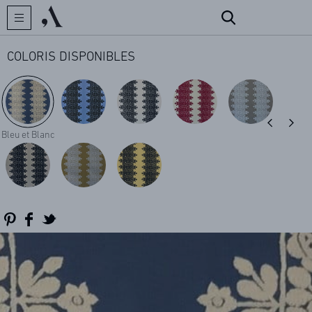
COLORIS DISPONIBLES
CRÉATEUR
Bleu et Blanc
COLLECTIONS
ARCHIVES
CONTACT