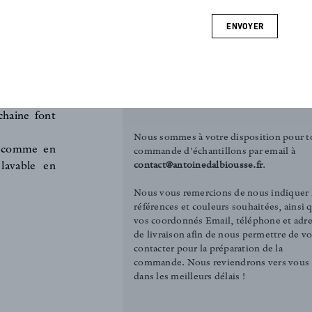
Antilope
chevron. Ce
ENVOYER
majestueux
COMMANDER UN ÉCHANTILLON
ne patine et
Tirelle (3.00€)
cienne, il
Carré (12.00€)
collections
chaine font
Nous sommes à votre disposition pour t
x comme en
commande d'échantillons par email à
contact@antoinedalbiousse.fr
.
lavable en
Nous vous remercions de nous indiquer 
références et couleurs souhaitées, ainsi 
vos coordonnés Email, téléphone et adr
de livraison afin de nous permettre de v
contacter pour la préparation de la
commande. Nous reviendrons vers vous
dans les meilleurs délais !