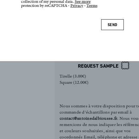
collection of my personal data.
See more
protection by reCAPTCHA -
Privacy
-
Terms
SEND
inspired by
completely
lassic and
classsic and
REQUEST SAMPLE
Tirelle (3.00€)
Square (12.00€)
Nous sommes à votre disposition pour t
commande d'échantillons par email à
contact@antoinedalbiousse.fr
. Nous vou
remercions de nous indiquer les référen
et couleurs souhaitées, ainsi que vos
coordonnés Email, téléphone et adresse