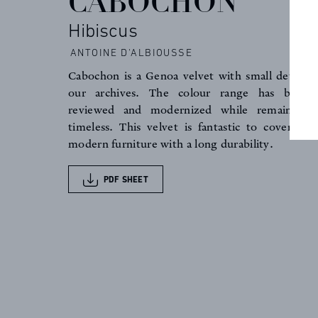
CABOCHON
PROFESSIONALS
Hibiscus
FAQ
ANTOINE D'ALBIOUSSE
Cabochon is a Genoa velvet with small details, 
our archives. The colour range has been 
NEWS
reviewed and modernized while remaining c
timeless. This velvet is fantastic to cover all 
modern furniture with a long durability.
PDF SHEET