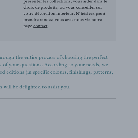
présenter les collections, vous aider dans le
choix de produits, ou vous conseiller sur
votre décoration intérieur. N'hésitez pas à
prendre rendez-vous avec nous via notre
page
contact
.
rough the entire process of choosing the perfect
y of your questions. According to your needs, we
ed editions (in specific colours, finishings, patterns,
 will be delighted to assist you.