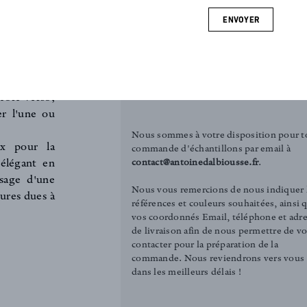
artie recto
ENVOYER
 chaux. Une
COMMANDER UN ÉCHANTILLON
ge intense
Tirelle (3.00€)
ère au plus
Carré (12.00€)
ie présente
 coté verso,
ter l'une ou
Nous sommes à votre disposition pour t
ux pour la
commande d'échantillons par email à
contact@antoinedalbiousse.fr
.
 élégant en
sage d'une
Nous vous remercions de nous indiquer 
sures dues à
références et couleurs souhaitées, ainsi 
vos coordonnés Email, téléphone et adr
de livraison afin de nous permettre de v
contacter pour la préparation de la
commande. Nous reviendrons vers vous
dans les meilleurs délais !