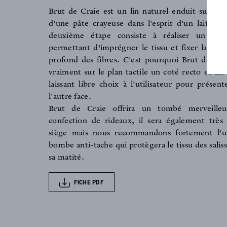
FAQ
Brut de Craie est un lin naturel enduit sur sa p
d'une pâte crayeuse dans l'esprit d'un lait de
deuxième étape consiste à réaliser un lava
ACTUALITES
permettant d'imprégner le tissu et fixer la mati
profond des fibres. C'est pourquoi Brut de Cra
vraiment sur le plan tactile un coté recto et un
laissant libre choix à l'utilisateur pour présen
l'autre face.
Brut de Craie offrira un tombé merveille
confection de rideaux, il sera également très
siège mais nous recommandons fortement l'u
bombe anti-tache qui protègera le tissu des salis
sa matité.
FICHE PDF