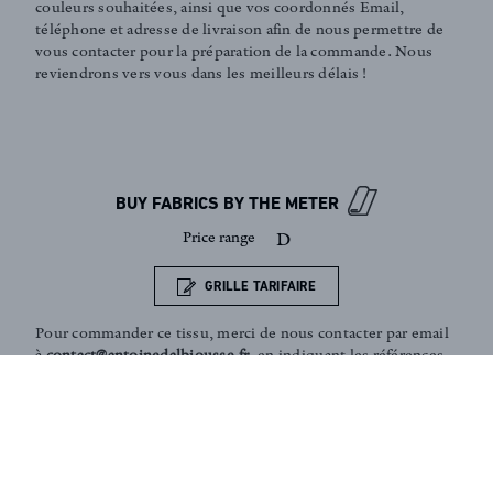
couleurs souhaitées, ainsi que vos coordonnés Email,
téléphone et adresse de livraison afin de nous permettre de
vous contacter pour la préparation de la commande. Nous
reviendrons vers vous dans les meilleurs délais !
Sign up to our newsletter
BUY FABRICS BY THE METER
Price range
D
GRILLE TARIFAIRE
Pour commander ce tissu, merci de nous contacter par email
à
contact@antoinedalbiousse.fr
. en indiquant les références
et couleurs souhaitées, ainsi que vos coordonnés Email,
téléphone et adresse de livraison. Notre équipe peut vous
présenter les collections, vous aider dans le choix de
produits, ou vous conseiller sur votre décoration intérieur.
N'hésitez pas à prendre rendez-vous avec nous via notre
page
contact
.