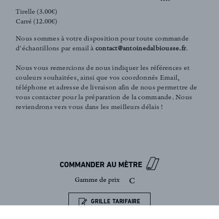
Tirelle (3.00€)
Carré (12.00€)
FR
EN
Nous sommes à votre disposition pour toute commande
d'échantillons par email à
contact@antoinedalbiousse.fr
.
Nous vous remercions de nous indiquer les références et
couleurs souhaitées, ainsi que vos coordonnés Email,
Inscription newsletter
téléphone et adresse de livraison afin de nous permettre de
vous contacter pour la préparation de la commande. Nous
reviendrons vers vous dans les meilleurs délais !
COMMANDER AU MÈTRE
Gamme de prix
C
GRILLE TARIFAIRE