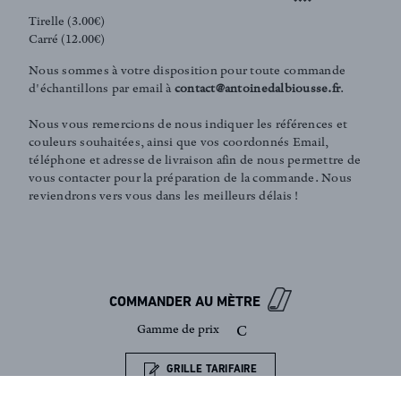
Tirelle (3.00€)
Carré (12.00€)
FR
EN
Nous sommes à votre disposition pour toute commande
d'échantillons par email à
contact@antoinedalbiousse.fr
.
Nous vous remercions de nous indiquer les références et
couleurs souhaitées, ainsi que vos coordonnés Email,
Inscription newsletter
téléphone et adresse de livraison afin de nous permettre de
vous contacter pour la préparation de la commande. Nous
reviendrons vers vous dans les meilleurs délais !
COMMANDER AU MÈTRE
Gamme de prix
C
GRILLE TARIFAIRE