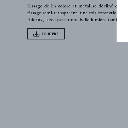
FAQ
Tissage de lin coloré et métallisé décliné en 11
tissage semi-transparent, une fois confectionné 
rideaux, laisse passer une belle lumière tamisée 
ACTUALITES
FICHE PDF