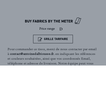
Sign up to our newsletter
BUY FABRICS BY THE METER
Price range
D
GRILLE TARIFAIRE
Pour commander ce tissu, merci de nous contacter par email
à
contact@antoinedalbiousse.fr
. en indiquant les références
et couleurs souhaitées, ainsi que vos coordonnés Email,
téléphone et adresse de livraison. Notre équipe peut vous
présenter les collections, vous aider dans le choix de
produits, ou vous conseiller sur votre décoration intérieur.
N'hésitez pas à prendre rendez-vous avec nous via notre
page
contact
.
Coaching and Tailor-made services :