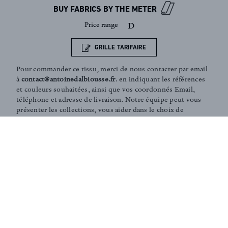
BUY FABRICS BY THE METER
Price range
D
GRILLE TARIFAIRE
Pour commander ce tissu, merci de nous contacter par email
à
contact@antoinedalbiousse.fr
. en indiquant les références
et couleurs souhaitées, ainsi que vos coordonnés Email,
téléphone et adresse de livraison. Notre équipe peut vous
présenter les collections, vous aider dans le choix de
produits, ou vous conseiller sur votre décoration intérieur.
N'hésitez pas à prendre rendez-vous avec nous via notre
page
contact
.
Coaching and Tailor-made services :
Our team is on hand in guiding you through the entire
process of choosing the perfect fabrics for your home or
to answer any of your questions. According to your