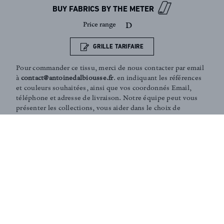
BUY FABRICS BY THE METER
Price range
D
GRILLE TARIFAIRE
Pour commander ce tissu, merci de nous contacter par email
à
contact@antoinedalbiousse.fr
. en indiquant les références
et couleurs souhaitées, ainsi que vos coordonnés Email,
téléphone et adresse de livraison. Notre équipe peut vous
présenter les collections, vous aider dans le choix de
produits, ou vous conseiller sur votre décoration intérieur.
N'hésitez pas à prendre rendez-vous avec nous via notre
page
contact
.
Coaching and Tailor-made services :
Our team is on hand in guiding you through the entire
process of choosing the perfect fabrics for your home or
to answer any of your questions. According to your