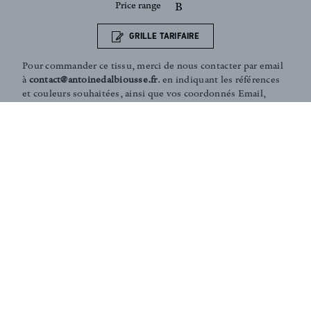
Price range
B
GRILLE TARIFAIRE
Pour commander ce tissu, merci de nous contacter par email
à
contact@antoinedalbiousse.fr
. en indiquant les références
et couleurs souhaitées, ainsi que vos coordonnés Email,
téléphone et adresse de livraison. Notre équipe peut vous
présenter les collections, vous aider dans le choix de
produits, ou vous conseiller sur votre décoration intérieur.
N'hésitez pas à prendre rendez-vous avec nous via notre
page
contact
.
Coaching and Tailor-made services :
Our team is on hand in guiding you through the entire
process of choosing the perfect fabrics for your home or
to answer any of your questions. According to your
needs, we can create personalised fabrics in limited