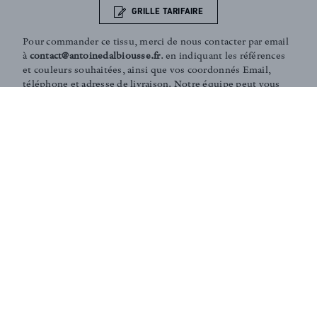
GRILLE TARIFAIRE
Pour commander ce tissu, merci de nous contacter par email
à
contact@antoinedalbiousse.fr
. en indiquant les références
et couleurs souhaitées, ainsi que vos coordonnés Email,
téléphone et adresse de livraison. Notre équipe peut vous
présenter les collections, vous aider dans le choix de
produits, ou vous conseiller sur votre décoration intérieur.
N'hésitez pas à prendre rendez-vous avec nous via notre
page
contact
.
Coaching and Tailor-made services :
Our team is on hand in guiding you through the entire
process of choosing the perfect fabrics for your home or
to answer any of your questions. According to your
needs, we can create personalised fabrics in limited
editions (in specific colours, finishings, patterns,
embossings, treatments, washes... ).