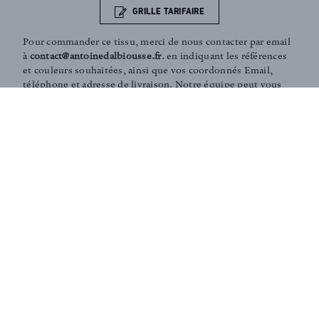
GRILLE TARIFAIRE
Pour commander ce tissu, merci de nous contacter par email
à
contact@antoinedalbiousse.fr
. en indiquant les références
et couleurs souhaitées, ainsi que vos coordonnés Email,
téléphone et adresse de livraison. Notre équipe peut vous
présenter les collections, vous aider dans le choix de
produits, ou vous conseiller sur votre décoration intérieur.
N'hésitez pas à prendre rendez-vous avec nous via notre
page
contact
.
Coaching and Tailor-made services :
Our team is on hand in guiding you through the entire
process of choosing the perfect fabrics for your home or
to answer any of your questions. According to your
needs, we can create personalised fabrics in limited
editions (in specific colours, finishings, patterns,
embossings, treatments, washes... ).