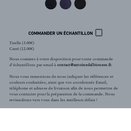
Inscription newsletter
COMMANDER UN ÉCHANTILLON
Tirelle (3.00€)
Carré (12.00€)
Nous sommes à votre disposition pour toute commande
d'échantillons par email à
contact@antoinedalbiousse.fr
.
Nous vous remercions de nous indiquer les références et
couleurs souhaitées, ainsi que vos coordonnés Email,
téléphone et adresse de livraison afin de nous permettre de
vous contacter pour la préparation de la commande. Nous
reviendrons vers vous dans les meilleurs délais !