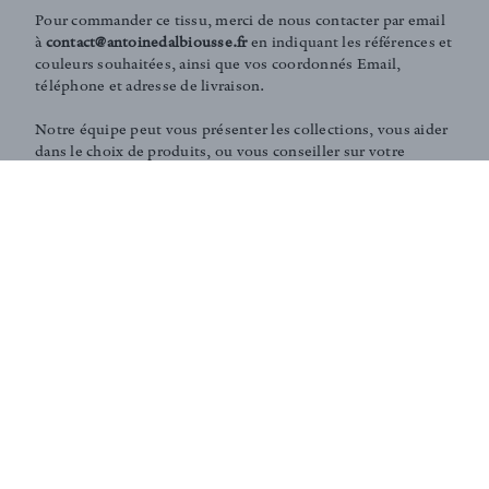
Pour commander ce tissu, merci de nous contacter par email
à
contact@antoinedalbiousse.fr
en indiquant les références et
couleurs souhaitées, ainsi que vos coordonnés Email,
téléphone et adresse de livraison.
Notre équipe peut vous présenter les collections, vous aider
dans le choix de produits, ou vous conseiller sur votre
décoration intérieur. N'hésitez pas à prendre rendez-vous
avec nous via notre page
contact
.
Conseils et Services sur-mesure :
Notre équipe peut vous aider dans le choix de vos tissus
d'ameublement ou vous conseiller sur votre décoration
intérieure. Selon vos besoins, nous pouvons également
réaliser des développement spécifiques de tissus en
éditions limitées (couleurs, finition, motif, gaufrage,
traitements, délavages... ).
Contactez-nous, nous ferons notre maximum pour vous