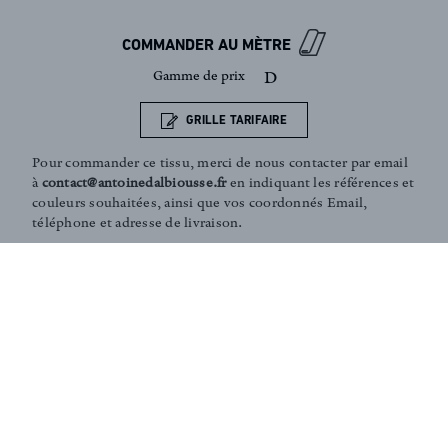
Inscription newsletter
COMMANDER AU MÈTRE
Gamme de prix
D
GRILLE TARIFAIRE
Pour commander ce tissu, merci de nous contacter par email
à
contact@antoinedalbiousse.fr
en indiquant les références et
couleurs souhaitées, ainsi que vos coordonnés Email,
téléphone et adresse de livraison.
Notre équipe peut vous présenter les collections, vous aider
dans le choix de produits, ou vous conseiller sur votre
décoration intérieur. N'hésitez pas à prendre rendez-vous
avec nous via notre page
contact
.
Conseils et Services sur-mesure :
Notre équipe peut vous aider dans le choix de vos tissus