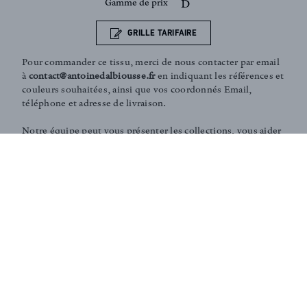
Gamme de prix
D
GRILLE TARIFAIRE
Pour commander ce tissu, merci de nous contacter par email
à
contact@antoinedalbiousse.fr
en indiquant les références et
couleurs souhaitées, ainsi que vos coordonnés Email,
téléphone et adresse de livraison.
Notre équipe peut vous présenter les collections, vous aider
dans le choix de produits, ou vous conseiller sur votre
décoration intérieur. N'hésitez pas à prendre rendez-vous
avec nous via notre page
contact
.
Conseils et Services sur-mesure :
Notre équipe peut vous aider dans le choix de vos tissus
d'ameublement ou vous conseiller sur votre décoration
intérieure. Selon vos besoins, nous pouvons également
réaliser des développement spécifiques de tissus en