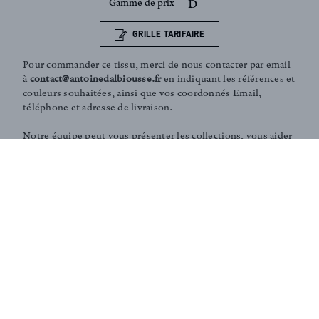
Gamme de prix
D
GRILLE TARIFAIRE
Pour commander ce tissu, merci de nous contacter par email
à
contact@antoinedalbiousse.fr
en indiquant les références et
couleurs souhaitées, ainsi que vos coordonnés Email,
téléphone et adresse de livraison.
Notre équipe peut vous présenter les collections, vous aider
dans le choix de produits, ou vous conseiller sur votre
décoration intérieur. N'hésitez pas à prendre rendez-vous
avec nous via notre page
contact
.
Conseils et Services sur-mesure :
Notre équipe peut vous aider dans le choix de vos tissus
d'ameublement ou vous conseiller sur votre décoration
intérieure. Selon vos besoins, nous pouvons également
réaliser des développement spécifiques de tissus en