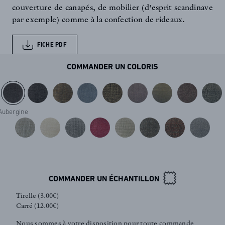
couverture de canapés, de mobilier (d'esprit scandinave
par exemple) comme à la confection de rideaux.
FICHE PDF
COMMANDER UN COLORIS
Aubergine
FR
EN
COMMANDER UN ÉCHANTILLON
Tirelle (3.00€)
Carré (12.00€)
Inscription newsletter
Nous sommes à votre disposition pour toute commande