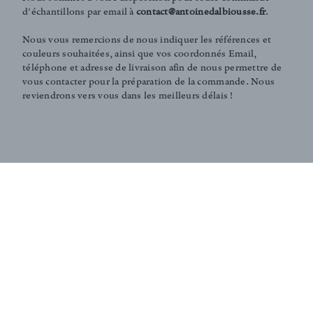
d'échantillons par email à
contact@antoinedalbiousse.fr
.
Nous vous remercions de nous indiquer les références et
couleurs souhaitées, ainsi que vos coordonnés Email,
téléphone et adresse de livraison afin de nous permettre de
vous contacter pour la préparation de la commande. Nous
reviendrons vers vous dans les meilleurs délais !
COMMANDER AU MÈTRE
Gamme de prix
C
GRILLE TARIFAIRE
Pour commander ce tissu, merci de nous contacter par email
à
contact@antoinedalbiousse.fr
en indiquant les références et
couleurs souhaitées, ainsi que vos coordonnés Email,
téléphone et adresse de livraison.