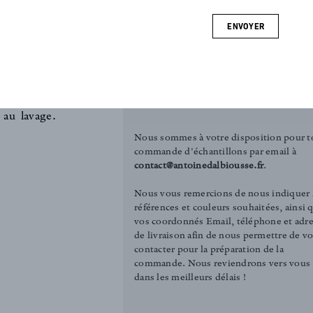
Black Tie
ette rayure
ENVOYER
nmoins très
COMMANDER UN ÉCHANTILLON
Tirelle (3.00€)
sièges, sur
Carré (12.00€)
Louis XVI.
ine à 40°.
 au lavage.
Nous sommes à votre disposition pour t
commande d'échantillons par email à
contact@antoinedalbiousse.fr
.
Nous vous remercions de nous indiquer 
références et couleurs souhaitées, ainsi 
vos coordonnés Email, téléphone et adr
de livraison afin de nous permettre de v
contacter pour la préparation de la
commande. Nous reviendrons vers vous
dans les meilleurs délais !