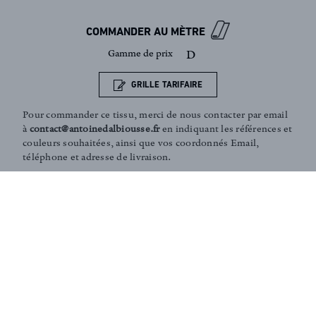
Inscription newsletter
COMMANDER AU MÈTRE
Gamme de prix
D
GRILLE TARIFAIRE
Pour commander ce tissu, merci de nous contacter par email
à
contact@antoinedalbiousse.fr
en indiquant les références et
couleurs souhaitées, ainsi que vos coordonnés Email,
téléphone et adresse de livraison.
Notre équipe peut vous présenter les collections, vous aider
dans le choix de produits, ou vous conseiller sur votre
décoration intérieur. N'hésitez pas à prendre rendez-vous
avec nous via notre page
contact
.
Conseils et Services sur-mesure :
Notre équipe peut vous aider dans le choix de vos tissus