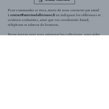
Pour commander ce tissu, merci de nous contacter par email
à
contact@antoinedalbiousse.fr
en indiquant les références et
couleurs souhaitées, ainsi que vos coordonnés Email,
téléphone et adresse de livraison.
Notre équipe peut vous présenter les collections, vous aider
dans le choix de produits, ou vous conseiller sur votre
décoration intérieur. N'hésitez pas à prendre rendez-vous
avec nous via notre page
contact
.
Conseils et Services sur-mesure :
Notre équipe peut vous aider dans le choix de vos tissus
d'ameublement ou vous conseiller sur votre décoration
intérieure. Selon vos besoins, nous pouvons également
réaliser des développement spécifiques de tissus en
éditions limitées (couleurs, finition, motif, gaufrage,
traitements, délavages... ).