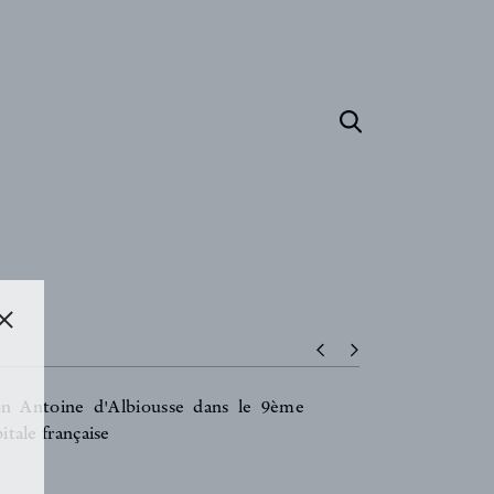
n Antoine d'Albiousse dans le 9ème
itale française