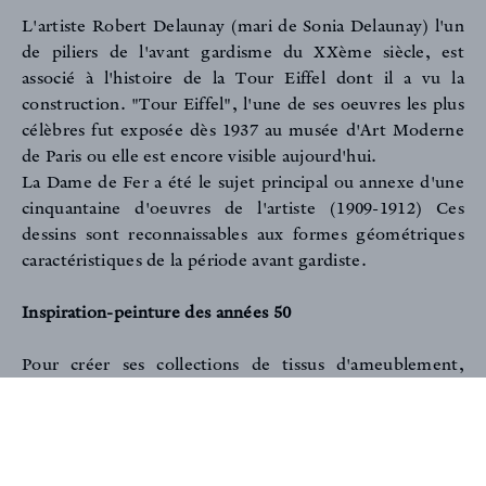
FR
EN
L'artiste Robert Delaunay (mari de Sonia Delaunay) l'un
de piliers de l'avant gardisme du XXème siècle, est
associé à l'histoire de la Tour Eiffel dont il a vu la
construction. "Tour Eiffel", l'une de ses oeuvres les plus
Inscription newsletter
célèbres fut exposée dès 1937 au musée d'Art Moderne
de Paris ou elle est encore visible aujourd'hui.
La Dame de Fer a été le sujet principal ou annexe d'une
cinquantaine d'oeuvres de l'artiste (1909-1912) Ces
dessins sont reconnaissables aux formes géométriques
caractéristiques de la période avant gardiste.
Inspiration-peinture des années 50
Pour créer ses collections de tissus d'ameublement,
Antoine d'Albiousse puise son inspiration dans l'histoire,
les objets d'hier, la peinture, il touche à tout pour
trouver ce qui lui correspond. C'est lors d'une
promenade entre amis qu'il rentre par hasard chez un