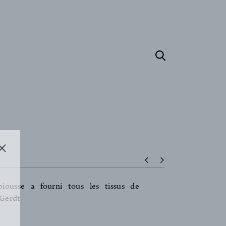
biousse a fourni tous les tissus de
 Gerdt