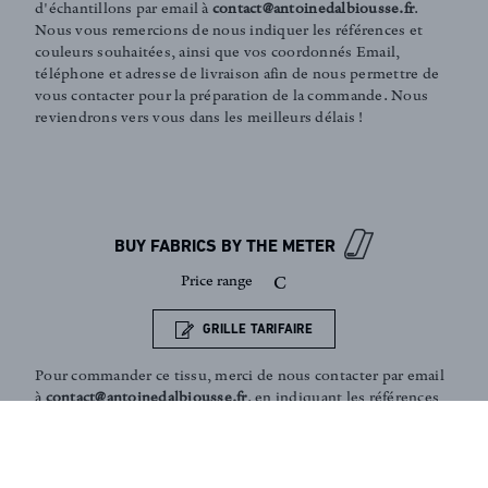
d'échantillons par email à
contact@antoinedalbiousse.fr
.
Nous vous remercions de nous indiquer les références et
FR
EN
couleurs souhaitées, ainsi que vos coordonnés Email,
téléphone et adresse de livraison afin de nous permettre de
vous contacter pour la préparation de la commande. Nous
reviendrons vers vous dans les meilleurs délais !
Sign up to our newsletter
BUY FABRICS BY THE METER
Price range
C
GRILLE TARIFAIRE
Pour commander ce tissu, merci de nous contacter par email
à
contact@antoinedalbiousse.fr
. en indiquant les références
et couleurs souhaitées, ainsi que vos coordonnés Email,
téléphone et adresse de livraison. Notre équipe peut vous
présenter les collections, vous aider dans le choix de
produits, ou vous conseiller sur votre décoration intérieur.