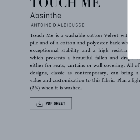
TOUCH ME
Absinthe
FAQ
ANTOINE D'ALBIOUSSE
Touch Me is a washable cotton Velvet with a 
NEWS
pile and of a cotton and polyester back which co
exceptionnal stability and a high resistance. 
which presents a beautiful fallen and drape 
either for seats, curtains or wall covering. All 
designs, classic as contemporary, can bring 
value and customization to this fabric. Plan a lig
(3%) when it is washed.
PDF SHEET