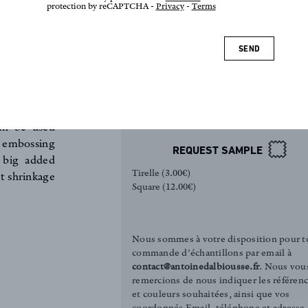
protection by reCAPTCHA -
Privacy
-
Terms
SEND
Absinthe
100% cotton
nfers it an
This Velvet
can be used
of embossing
REQUEST SAMPLE
a big added
Tirelle (3.00€)
ht shrinkage
Square (12.00€)
Nous sommes à votre disposition pour t
commande d'échantillons par email à
contact@antoinedalbiousse.fr
. Nous vou
remercions de nous indiquer les référen
et couleurs souhaitées, ainsi que vos
coordonnés Email, téléphone et adresse