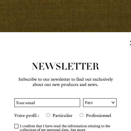
NEWSLETTER
Subscribe to our newsletter to find out exclusively
about our new products and news.
Hover to zoom
Votre profil :
Particulier
Professionnel
I confirm that I have read the information relating to the
collection of my personal data.
See more