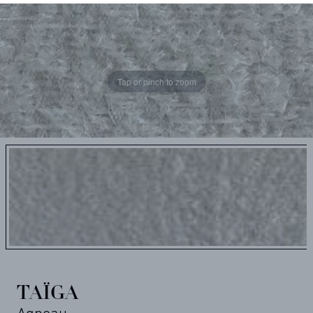
Tap or pinch to zoom
TAÏGA