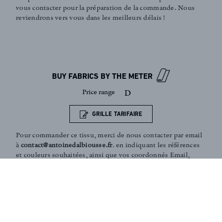
vous contacter pour la préparation de la commande. Nous
reviendrons vers vous dans les meilleurs délais !
Sign up to our newsletter
BUY FABRICS BY THE METER
Price range
D
GRILLE TARIFAIRE
Pour commander ce tissu, merci de nous contacter par email
à
contact@antoinedalbiousse.fr
. en indiquant les références
et couleurs souhaitées, ainsi que vos coordonnés Email,
téléphone et adresse de livraison. Notre équipe peut vous
présenter les collections, vous aider dans le choix de
produits, ou vous conseiller sur votre décoration intérieur.
N'hésitez pas à prendre rendez-vous avec nous via notre
page
contact
.