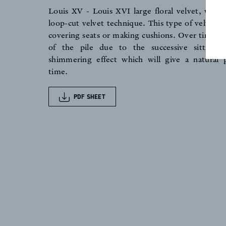
Louis XV - Louis XVI large floral velvet, wove
loop-cut velvet technique. This type of velvet is
NEWS
covering seats or making cushions. Over time, t
of the pile due to the successive sitting 
shimmering effect which will give a natural 
time.
PDF SHEET