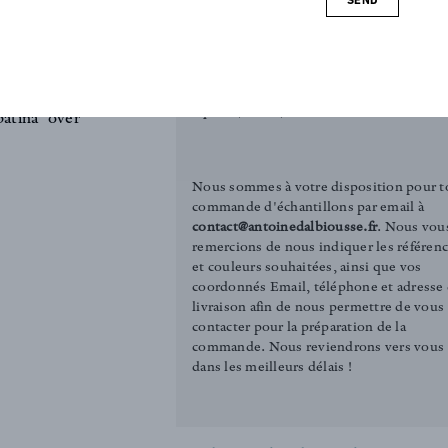
n using the
 perfect for
REQUEST SAMPLE
he crushing
Tirelle (3.00€)
can give a
Square (12.00€)
patina over
Nous sommes à votre disposition pour t
commande d'échantillons par email à
contact@antoinedalbiousse.fr
. Nous vou
remercions de nous indiquer les référen
et couleurs souhaitées, ainsi que vos
coordonnés Email, téléphone et adresse
livraison afin de nous permettre de vous
contacter pour la préparation de la
commande. Nous reviendrons vers vous
dans les meilleurs délais !