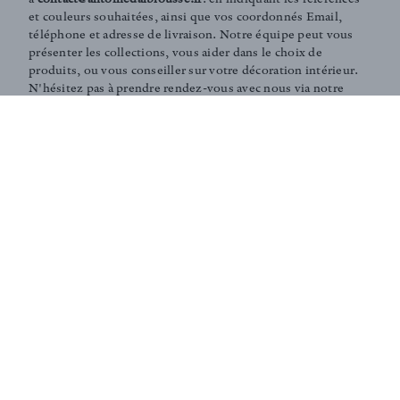
et couleurs souhaitées, ainsi que vos coordonnés Email,
téléphone et adresse de livraison. Notre équipe peut vous
présenter les collections, vous aider dans le choix de
produits, ou vous conseiller sur votre décoration intérieur.
N'hésitez pas à prendre rendez-vous avec nous via notre
page
contact
.
Coaching and Tailor-made services :
Our team is on hand in guiding you through the entire
process of choosing the perfect fabrics for your home or
to answer any of your questions. According to your
needs, we can create personalised fabrics in limited
editions (in specific colours, finishings, patterns,
embossings, treatments, washes... ).
Don't hesitate to contact us - our team will be delighted
to assist you.