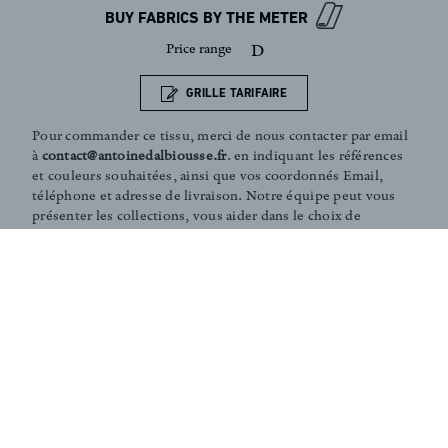
BUY FABRICS BY THE METER
Price range
D
GRILLE TARIFAIRE
Pour commander ce tissu, merci de nous contacter par email
à
contact@antoinedalbiousse.fr
. en indiquant les références
et couleurs souhaitées, ainsi que vos coordonnés Email,
téléphone et adresse de livraison. Notre équipe peut vous
présenter les collections, vous aider dans le choix de
produits, ou vous conseiller sur votre décoration intérieur.
N'hésitez pas à prendre rendez-vous avec nous via notre
page
contact
.
Coaching and Tailor-made services :
Our team is on hand in guiding you through the entire
process of choosing the perfect fabrics for your home or
to answer any of your questions. According to your