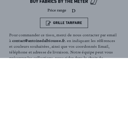
BUY FABRICS BY THE METER
Price range
D
GRILLE TARIFAIRE
Pour commander ce tissu, merci de nous contacter par email
à
contact@antoinedalbiousse.fr
. en indiquant les références
et couleurs souhaitées, ainsi que vos coordonnés Email,
téléphone et adresse de livraison. Notre équipe peut vous
présenter les collections, vous aider dans le choix de
produits, ou vous conseiller sur votre décoration intérieur.
N'hésitez pas à prendre rendez-vous avec nous via notre
page
contact
.
Coaching and Tailor-made services :
Our team is on hand in guiding you through the entire
process of choosing the perfect fabrics for your home or
to answer any of your questions. According to your