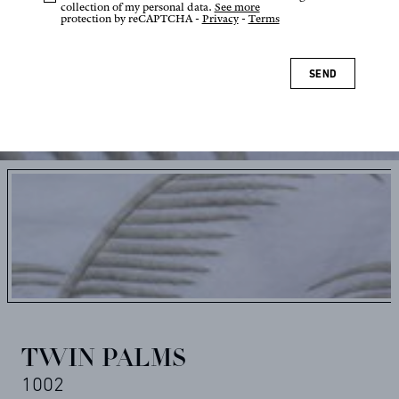
collection of my personal data.
See more
protection by reCAPTCHA -
Privacy
-
Terms
SEND
Tap or pinch to zoom
TWIN PALMS
1002