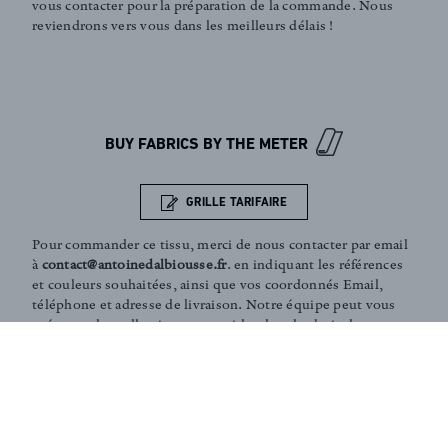
vous contacter pour la préparation de la commande. Nous
FR
EN
reviendrons vers vous dans les meilleurs délais !
Sign up to our newsletter
BUY FABRICS BY THE METER
GRILLE TARIFAIRE
Pour commander ce tissu, merci de nous contacter par email
à
contact@antoinedalbiousse.fr
. en indiquant les références
et couleurs souhaitées, ainsi que vos coordonnés Email,
téléphone et adresse de livraison. Notre équipe peut vous
présenter les collections, vous aider dans le choix de
produits, ou vous conseiller sur votre décoration intérieur.
N'hésitez pas à prendre rendez-vous avec nous via notre
page
contact
.