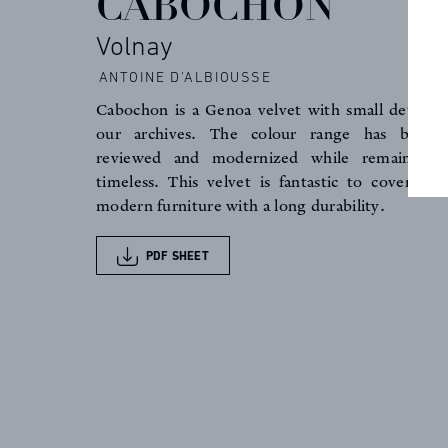
CABOCHON
PROFESSIONALS
Volnay
FAQ
ANTOINE D'ALBIOUSSE
Cabochon is a Genoa velvet with small details, 
our archives. The colour range has been 
NEWS
reviewed and modernized while remaining c
timeless. This velvet is fantastic to cover all 
modern furniture with a long durability.
PDF SHEET