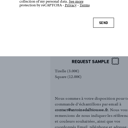
collection of my personal data.
See more
protection by reCAPTCHA -
Privacy
-
Terms
SEND
inspired by
completely
lassic and
classsic and
REQUEST SAMPLE
Tirelle (3.00€)
Square (12.00€)
Nous sommes à votre disposition pour t
commande d'échantillons par email à
contact@antoinedalbiousse.fr
. Nous vou
remercions de nous indiquer les référen
et couleurs souhaitées, ainsi que vos
coordonnés Email, téléphone et adresse