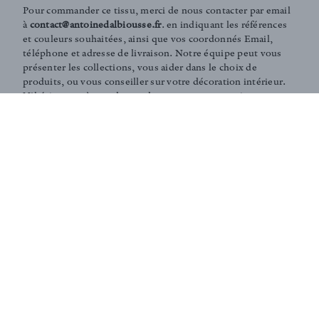
Pour commander ce tissu, merci de nous contacter par email
à
contact@antoinedalbiousse.fr
. en indiquant les références
et couleurs souhaitées, ainsi que vos coordonnés Email,
téléphone et adresse de livraison. Notre équipe peut vous
présenter les collections, vous aider dans le choix de
produits, ou vous conseiller sur votre décoration intérieur.
N'hésitez pas à prendre rendez-vous avec nous via notre
page
contact
.
Coaching and Tailor-made services :
Our team is on hand in guiding you through the entire
process of choosing the perfect fabrics for your home or
to answer any of your questions. According to your
needs, we can create personalised fabrics in limited
editions (in specific colours, finishings, patterns,
embossings, treatments, washes... ).
Don't hesitate to contact us - our team will be delighted
to assist you.