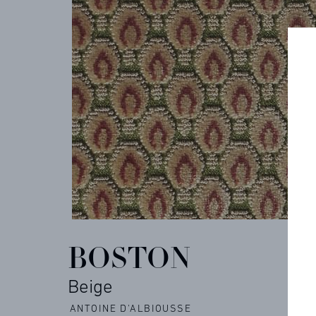
ARCHIVES
CONTACT
REFERENCES
BOSTON
PROFESSIONALS
Beige
FAQ
ANTOINE D'ALBIOUSSE