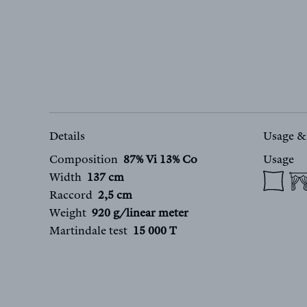
Details
Usage &
Composition
87% Vi 13% Co
Usage
Width
137 cm
Raccord
2,5 cm
Weight
920 g/linear meter
Martindale test
15 000 T
FR
EN