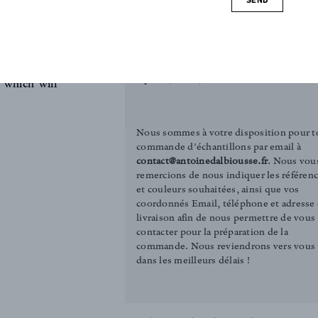
Be
 Directoire,
ique. This
REQUEST SAMPLE
 or making
Tirelle (3.00€)
 due to the
Square (12.00€)
 which will
Nous sommes à votre disposition pour t
commande d'échantillons par email à
contact@antoinedalbiousse.fr
. Nous vou
remercions de nous indiquer les référen
et couleurs souhaitées, ainsi que vos
coordonnés Email, téléphone et adresse
livraison afin de nous permettre de vous
contacter pour la préparation de la
commande. Nous reviendrons vers vous
dans les meilleurs délais !