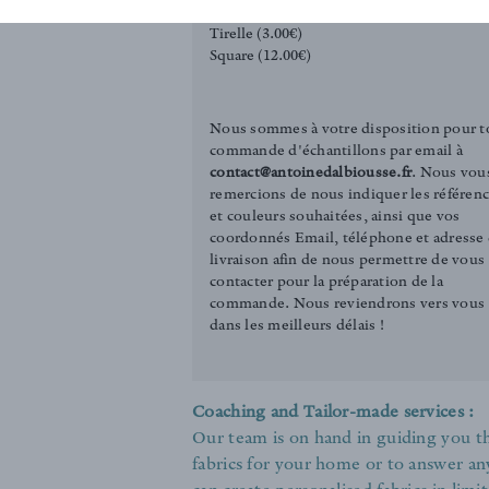
Tirelle (3.00€)
Square (12.00€)
Nous sommes à votre disposition pour t
commande d'échantillons par email à
contact@antoinedalbiousse.fr
. Nous vou
remercions de nous indiquer les référen
et couleurs souhaitées, ainsi que vos
coordonnés Email, téléphone et adresse
livraison afin de nous permettre de vous
contacter pour la préparation de la
commande. Nous reviendrons vers vous
dans les meilleurs délais !
Coaching and Tailor-made services :
Our team is on hand in guiding you th
fabrics for your home or to answer an