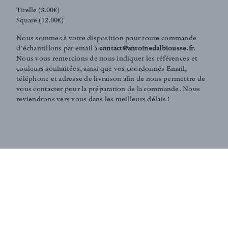
Tirelle (3.00€)
Square (12.00€)
Sign up to our newsletter
Nous sommes à votre disposition pour toute commande
d'échantillons par email à
contact@antoinedalbiousse.fr
.
Nous vous remercions de nous indiquer les références et
couleurs souhaitées, ainsi que vos coordonnés Email,
téléphone et adresse de livraison afin de nous permettre de
vous contacter pour la préparation de la commande. Nous
reviendrons vers vous dans les meilleurs délais !
BUY FABRICS BY THE METER
GRILLE TARIFAIRE
Pour commander ce tissu, merci de nous contacter par email
à
contact@antoinedalbiousse.fr
. en indiquant les références